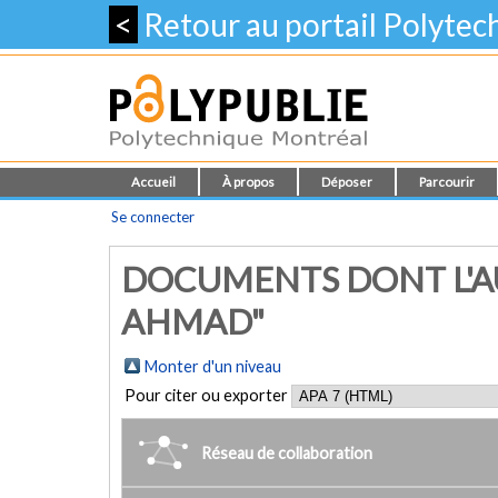
<
Retour au portail Polyte
Accueil
À propos
Déposer
Parcourir
Se connecter
DOCUMENTS DONT L'AU
AHMAD"
Monter d'un niveau
Pour citer ou exporter
Réseau de collaboration