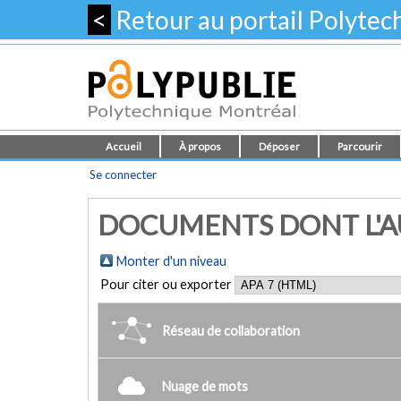
<
Retour au portail Polyte
Accueil
À propos
Déposer
Parcourir
Se connecter
DOCUMENTS DONT L'AU
Monter d'un niveau
Pour citer ou exporter
Réseau de collaboration
Nuage de mots