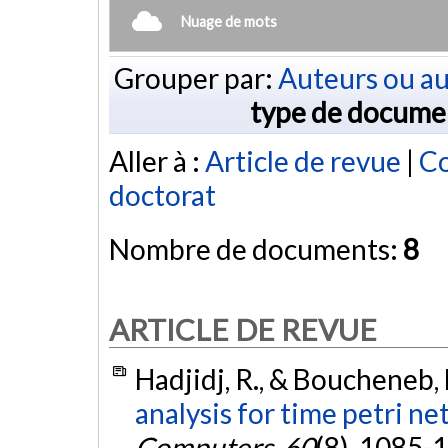
Nuage de mots
Grouper par:
Auteurs ou au
type de docume
Aller à :
Article de revue
|
Co
doctorat
Nombre de documents:
8
ARTICLE DE REVUE
Hadjidj, R., & Boucheneb, 
analysis for time petri net
Computers
,
60
(8), 1085-