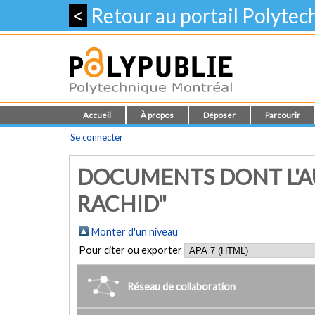
<
Retour au portail Polyte
Accueil
À propos
Déposer
Parcourir
Se connecter
DOCUMENTS DONT L'AU
RACHID"
Monter d'un niveau
Pour citer ou exporter
Réseau de collaboration