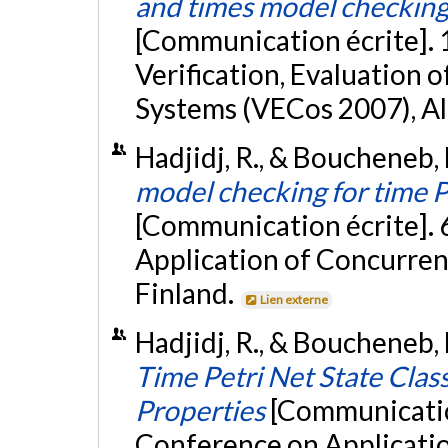
and times model checking 
[Communication écrite]. 
Verification, Evaluatio
Systems (VECos 2007), Alg
Hadjidj, R., & Boucheneb, 
model checking for time Pe
[Communication écrite]. 
Application of Concurren
Finland.
Lien externe
Hadjidj, R., & Boucheneb, 
Time Petri Net State Clas
Properties
[Communication
Conference on Applicati