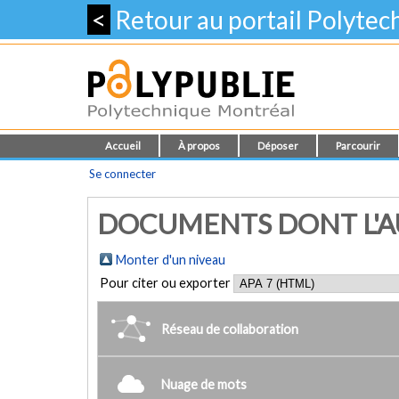
<
Retour au portail Polyte
Accueil
À propos
Déposer
Parcourir
Se connecter
DOCUMENTS DONT L'AU
Monter d'un niveau
Pour citer ou exporter
Réseau de collaboration
Nuage de mots