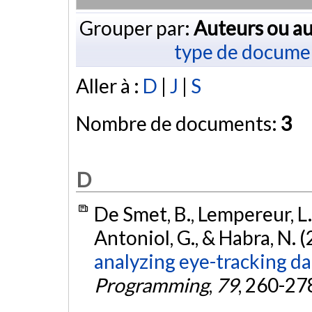
Grouper par:
Auteurs ou au
type de docume
Aller à :
D
|
J
|
S
Nombre de documents:
3
D
De Smet, B., Lempereur, L.,
Antoniol, G., & Habra, N. 
analyzing eye-tracking da
Programming
,
79
, 260-27