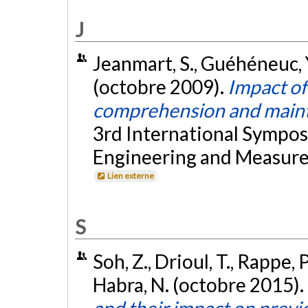
J
Jeanmart, S., Guéhéneuc, Y
(octobre 2009).
Impact of
comprehension and main
3rd International Sympos
Engineering and Measurem
Lien externe
S
Soh, Z., Drioul, T., Rappe, 
Habra, N. (octobre 2015).
and their impact on previ