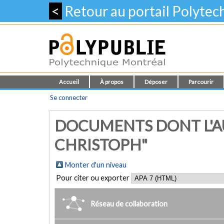
<
Retour au portail Polyte
Accueil
À propos
Déposer
Parcourir
Se connecter
DOCUMENTS DONT L'A
CHRISTOPH"
Monter d'un niveau
Pour citer ou exporter
Réseau de collaboration