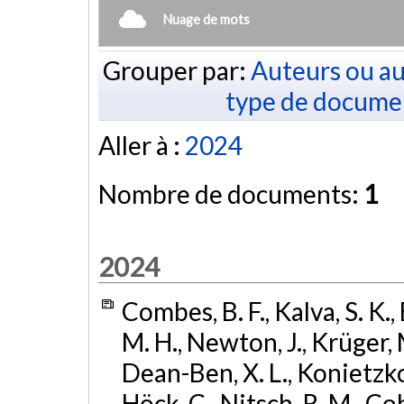
Nuage de mots
Grouper par:
Auteurs ou au
type de docume
Aller à :
2024
Nombre de documents:
1
2024
Combes, B. F., Kalva, S. K.,
M. H., Newton, J., Krüger, M
Dean-Ben, X. L., Konietzko,
Höck, C., Nitsch, R. M., Co