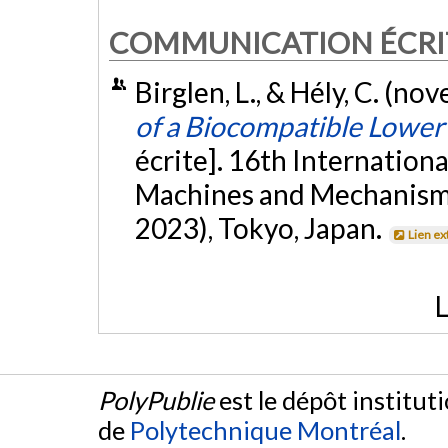
COMMUNICATION ÉCRI
Birglen, L., & Hély, C. (n
of a Biocompatible Lowe
écrite]. 16th Internation
Machines and Mechanis
2023), Tokyo, Japan.
Lien ex
L
PolyPublie
est le dépôt institut
de
Polytechnique Montréal
.