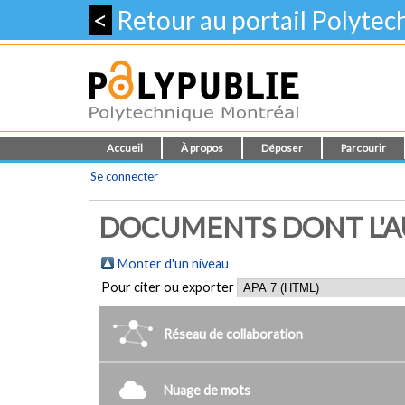
<
Retour au portail Polyte
Accueil
À propos
Déposer
Parcourir
Se connecter
DOCUMENTS DONT L'AU
Monter d'un niveau
Pour citer ou exporter
Réseau de collaboration
Nuage de mots