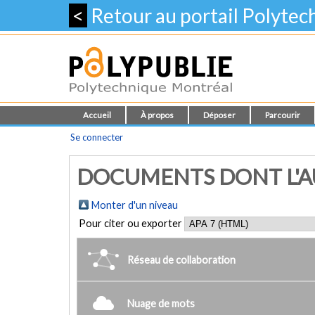
<
Retour au portail Polyte
Accueil
À propos
Déposer
Parcourir
Se connecter
DOCUMENTS DONT L'AUTE
Monter d'un niveau
Pour citer ou exporter
Réseau de collaboration
Nuage de mots