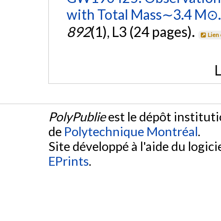
with Total Mass∼3.4 M⊙.
892
(1), L3 (24 pages).
Lien
L
PolyPublie
est le dépôt institut
de
Polytechnique Montréal
.
Site développé à l'aide du logicie
EPrints
.