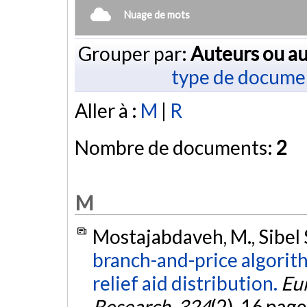
Nuage de mots
Grouper par:
Auteurs ou au
type de docume
Aller à :
M
|
R
Nombre de documents:
2
M
Mostajabdaveh, M., Sibel S
branch-and-price algorith
relief aid distribution.
Eu
Research
,
324
(2), 16 page