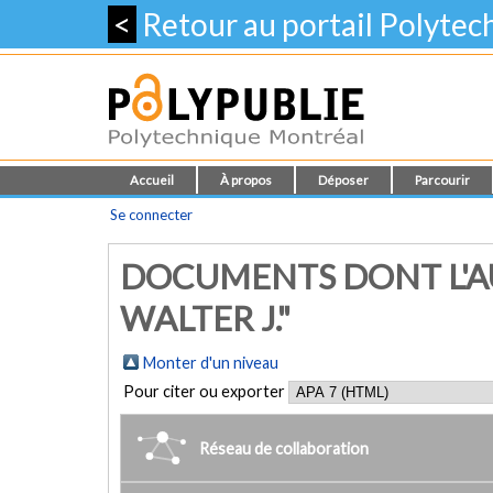
<
Retour au portail Polyte
Accueil
À propos
Déposer
Parcourir
Se connecter
DOCUMENTS DONT L'AU
WALTER J."
Monter d'un niveau
Pour citer ou exporter
Réseau de collaboration