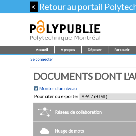
<
Retour au portail Polyte
Accueil
À propos
Déposer
Parcourir
Se connecter
DOCUMENTS DONT L'AU
Monter d'un niveau
Pour citer ou exporter
Réseau de collaboration
Nuage de mots