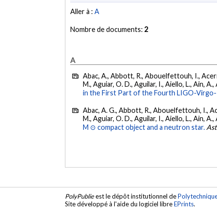
Aller à :
A
Nombre de documents:
2
A
Abac, A., Abbott, R., Abouelfettouh, I., Acern
M., Aguiar, O. D., Aguilar, I., Aiello, L., Ain, A.,
in the First Part of the Fourth LIGO-Vir
Abac, A. G., Abbott, R., Abouelfettouh, I., Ac
M., Aguiar, O. D., Aguilar, I., Aiello, L., Ain, A.,
M ⊙ compact object and a neutron star.
Ast
PolyPublie
est le dépôt institutionnel de
Polytechniqu
Site développé à l'aide du logiciel libre
EPrints
.