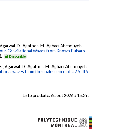
 K., Agarwal, D., Agathos, M., Aghaei Abchouyeh,
uous Gravitational Waves from Known Pulsars
).
Disponible
 V. K., Agarwal, D., Agathos, M., Aghaei Abchouyeh,
ational waves from the coalescence of a 2.5–4.5
Liste produite:
6 août 2026 à 15:29
.