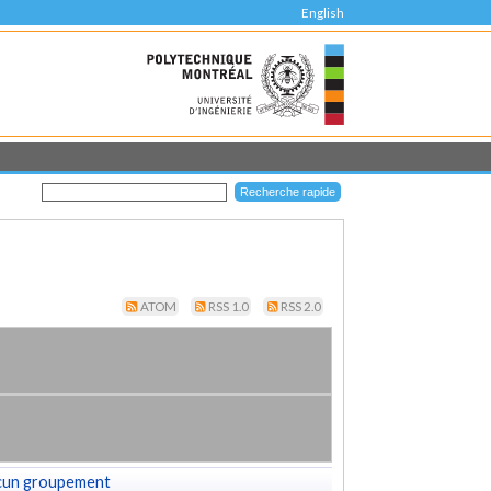
English
ATOM
RSS 1.0
RSS 2.0
cun groupement