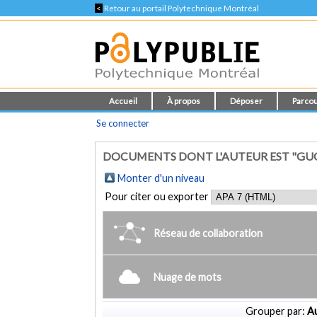
<
Retour au portail Polytechnique Montréal
Accueil
À propos
Déposer
Parcou
Se connecter
DOCUMENTS DONT L'AUTEUR EST "GUO
Monter d'un niveau
Pour citer ou exporter
Réseau de collaboration
Nuage de mots
Grouper par:
Au