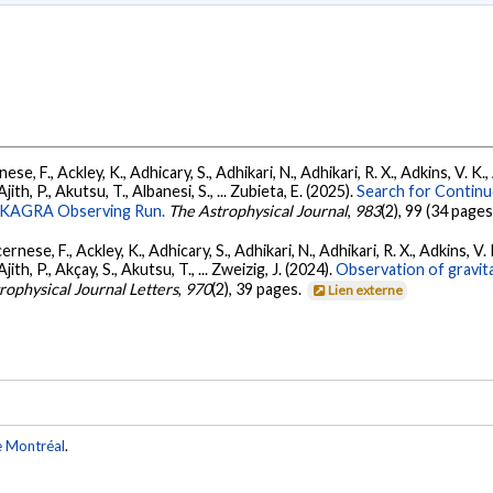
ese, F., Ackley, K., Adhicary, S., Adhikari, N., Adhikari, R. X., Adkins, V.
 Ajith, P., Akutsu, T., Albanesi, S., ... Zubieta, E. (2025).
Search for Contin
go-KAGRA Observing Run.
The Astrophysical Journal
,
983
(2), 99 (34 pages
ernese, F., Ackley, K., Adhicary, S., Adhikari, N., Adhikari, R. X., Adkins,
 Ajith, P., Akçay, S., Akutsu, T., ... Zweizig, J. (2024).
Observation of gravit
rophysical Journal Letters
,
970
(2), 39 pages.
Lien externe
e Montréal
.