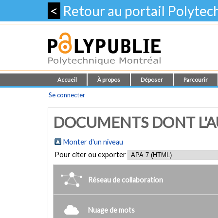
<
Retour au portail Polyte
Accueil
À propos
Déposer
Parcourir
Se connecter
DOCUMENTS DONT L'AU
Monter d'un niveau
Pour citer ou exporter
Réseau de collaboration
Nuage de mots