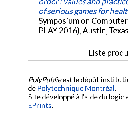
order : values and practic
of serious games for heal
Symposium on Computer-H
PLAY 2016), Austin, Texa
Liste produ
PolyPublie
est le dépôt institut
de
Polytechnique Montréal
.
Site développé à l'aide du logicie
EPrints
.