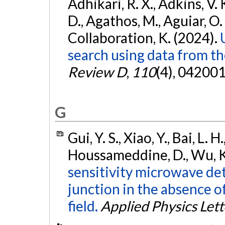
Adhikari, R. X., Adkins, V. 
D., Agathos, M., Aguiar, O. D.,
Collaboration, K. (2024).
search using data from 
Review D
,
110
(4), 042001
G
Gui, Y. S., Xiao, Y., Bai, L. H
Houssameddine, D., Wu, K.,
sensitivity microwave de
junction in the absence o
field.
Applied Physics Lett