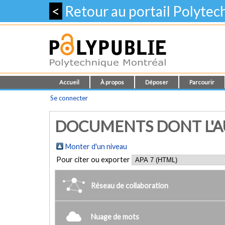
<
Retour au portail Polyte
Accueil
À propos
Déposer
Parcourir
Se connecter
DOCUMENTS DONT L'AU
Monter d'un niveau
Pour citer ou exporter
Réseau de collaboration
Nuage de mots