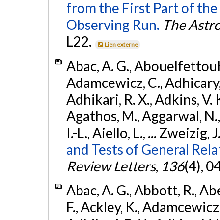
from the First Part of 
Observing Run.
The Astro
L22.
Lien externe
Abac, A. G., Abouelfettouh, 
Adamcewicz, C., Adhicary, S
Adhikari, R. X., Adkins, V. 
Agathos, M., Aggarwal, N.,
I.-L., Aiello, L., ... Zweizig,
and Tests of General Rel
Review Letters
,
136
(4), 
Abac, A. G., Abbott, R., Ab
F., Ackley, K., Adamcewicz, 