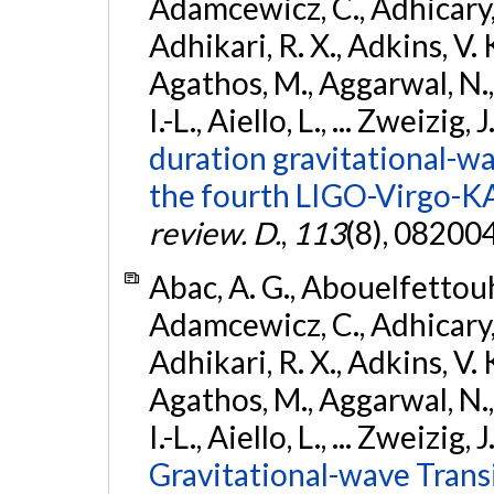
Adamcewicz, C., Adhicary, S
Adhikari, R. X., Adkins, V. 
Agathos, M., Aggarwal, N.,
I.-L., Aiello, L., ... Zweizig,
duration gravitational-wav
the fourth LIGO-Virgo-K
review. D.
,
113
(8), 08200
Abac, A. G., Abouelfettouh, 
Adamcewicz, C., Adhicary, S
Adhikari, R. X., Adkins, V. 
Agathos, M., Aggarwal, N.,
I.-L., Aiello, L., ... Zweizig,
Gravitational-wave Trans