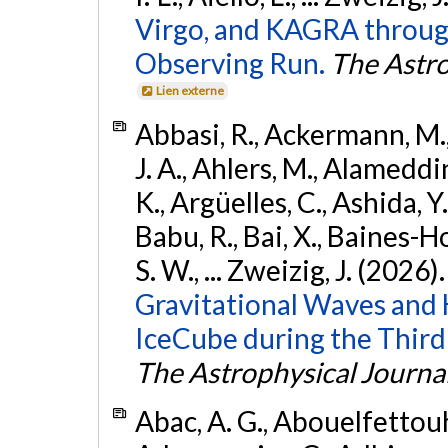
Virgo, and KAGRA through
Observing Run.
The Astro
Lien externe
Abbasi, R., Ackermann, M., 
J. A., Ahlers, M., Alameddin
K., Argüelles, C., Ashida, Y
Babu, R., Bai, X., Baines-Ho
S. W., ... Zweizig, J. (2026)
Gravitational Waves and
IceCube during the Third
The Astrophysical Journa
Abac, A. G., Abouelfettouh, 