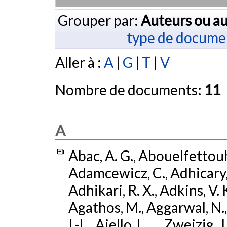
Grouper par:
Auteurs ou au
type de docume
Aller à :
A
|
G
|
T
|
V
Nombre de documents:
11
A
Abac, A. G., Abouelfettouh, 
Adamcewicz, C., Adhicary, S
Adhikari, R. X., Adkins, V. 
Agathos, M., Aggarwal, N.,
I.-L., Aiello, L., ... Zweizig,