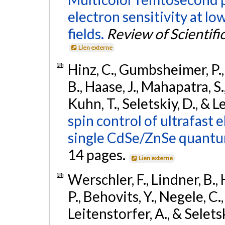
electron sensitivity at l
fields.
Review of Scientifi
Lien externe
Hinz, C., Gumbsheimer, P.,
B., Haase, J., Mahapatra, S.,
Kuhn, T., Seletskiy, D., & 
spin control of ultrafast 
single CdSe/ZnSe quantu
14 pages.
Lien externe
Werschler, F., Lindner, B.,
P., Behovits, Y., Negele, C.
Leitenstorfer, A., & Selets