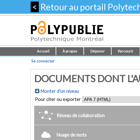
<
Retour au portail Polyte
Accueil
À propos
Déposer
Parcourir
Se connecter
DOCUMENTS DONT L'AU
Monter d'un niveau
Pour citer ou exporter
Réseau de collaboration
Nuage de mots