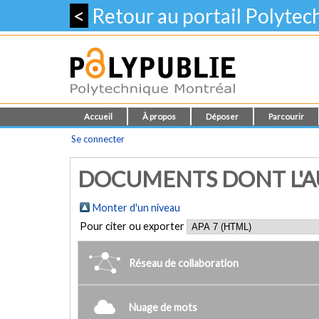
<
Retour au portail Polyte
Accueil
À propos
Déposer
Parcourir
Se connecter
DOCUMENTS DONT L'AUT
Monter d'un niveau
Pour citer ou exporter
Réseau de collaboration
Nuage de mots