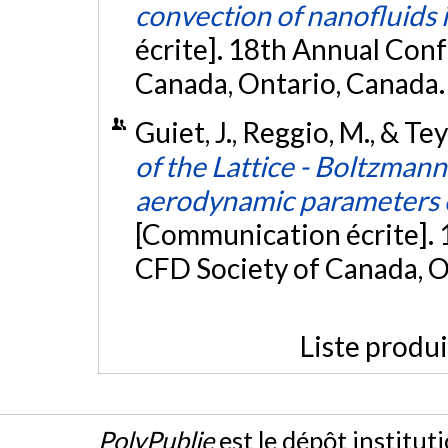
convection of nanofluids i
écrite]. 18th Annual Con
Canada, Ontario, Canada
Guiet, J., Reggio, M., & T
of the Lattice - Boltzmann
aerodynamic parameters on
[Communication écrite]. 
CFD Society of Canada, 
Liste produ
PolyPublie
est le dépôt institut