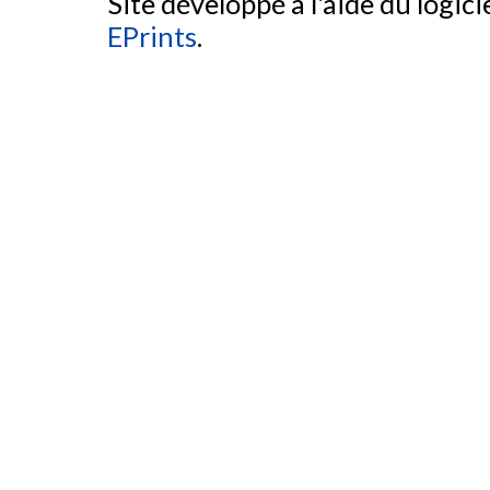
Site développé à l'aide du logicie
EPrints
.