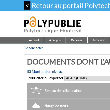
<
Retour au portail Polyte
Accueil
À propos
Déposer
Parcourir
Se connecter
DOCUMENTS DONT L'AU
Monter d'un niveau
Pour citer ou exporter
Réseau de collaboration
Nuage de mots