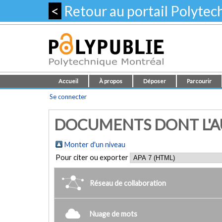
<
Retour au portail Polyte
Accueil
À propos
Déposer
Parcourir
Se connecter
DOCUMENTS DONT L'AU
Monter d'un niveau
Pour citer ou exporter
Réseau de collaboration
Nuage de mots