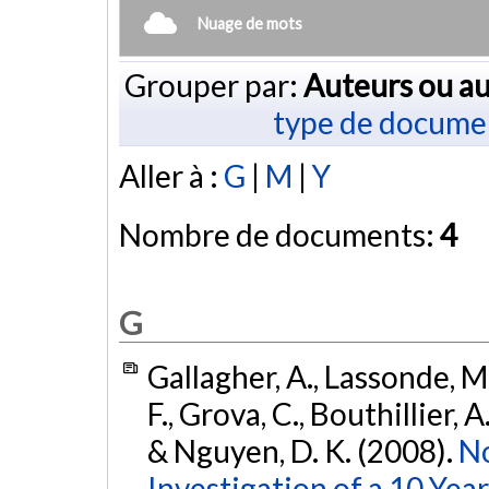
Nuage de mots
Grouper par:
Auteurs ou au
type de docume
Aller à :
G
|
M
|
Y
Nombre de documents:
4
G
Gallagher, A., Lassonde, M.
F., Grova, C., Bouthillier, A
& Nguyen, D. K. (2008).
No
Investigation of a 10 Yea