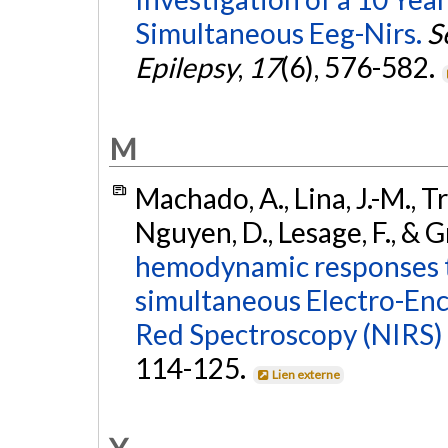
Simultaneous Eeg-Nirs.
S
Epilepsy
,
17
(6), 576-582.
M
Machado, A., Lina, J.-M., T
Nguyen, D., Lesage, F., & G
hemodynamic responses to
simultaneous Electro-En
Red Spectroscopy (NIRS) 
114-125.
Lien externe