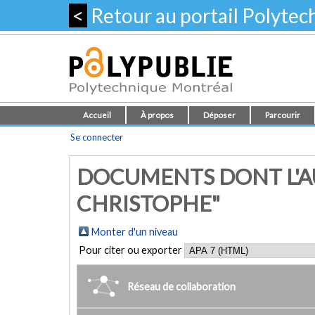
<
Retour au portail Polyte
Accueil
À propos
Déposer
Parcourir
Se connecter
DOCUMENTS DONT L'AU
CHRISTOPHE"
Monter d'un niveau
Pour citer ou exporter
Réseau de collaboration