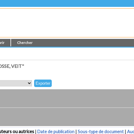
rir
Chercher
SE, VEIT"
teurs ou autrices
|
Date de publication
|
Sous-type de document
|
Au