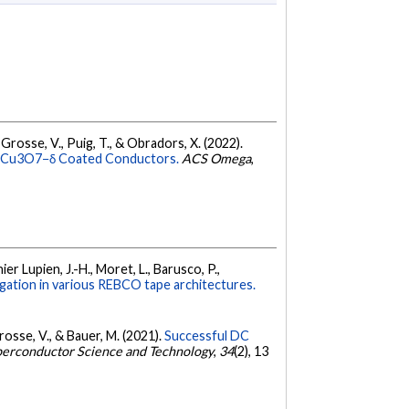
A., Grosse, V., Puig, T., & Obradors, X. (2022).
Ba2Cu3O7−δ Coated Conductors.
ACS Omega
,
ier Lupien, J.-H., Moret, L., Barusco, P.,
ation in various REBCO tape architectures.
Grosse, V., & Bauer, M. (2021).
Successful DC
erconductor Science and Technology
,
34
(2), 13