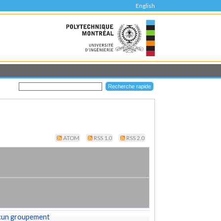
English
ATOM
RSS 1.0
RSS 2.0
cun groupement