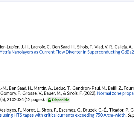
er-Lupien, J.-H., Lacroix, C., Ben Saad, H., Sirois, F., Vlad, V. R., Calleja, 
ng Yttria Nanolayers as Current Flow Diverter in Superconducting Gd
M., Ben Saad, H., Martin, A., Leduc, T., Gendron-Paul, M., Bellil, Z., Fourn
Gomory, F., Grosse, V., Bauer, M., & Sirois, F. (2022).
Normal zone propag
5
(5), 2102034 (12 pages).
Disponible
sloges, F., Moret, L., Sirois, F., Escamez, G., Bruzek, C.-É., Tixador, P., 
s using HTS tapes with critical currents exceeding 750 A/cm-width.
Sup