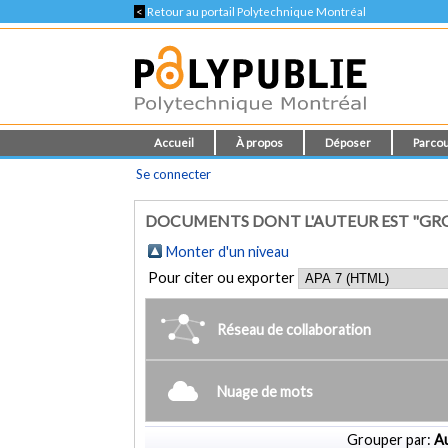
<
Retour au portail Polytechnique Montréal
Accueil
À propos
Déposer
Parcou
Se connecter
DOCUMENTS DONT L'AUTEUR EST "GROS
Monter d'un niveau
Pour citer ou exporter
Réseau de collaboration
Nuage de mots
Grouper par:
Au