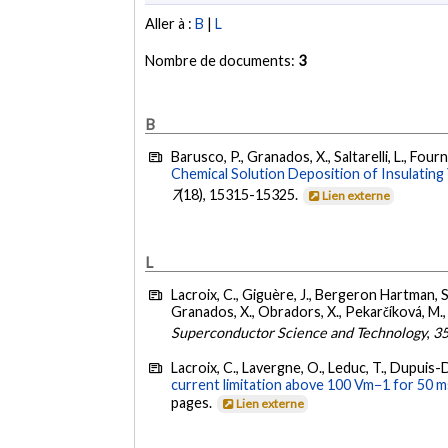
Aller à :
B
|
L
Nombre de documents:
3
B
Barusco, P., Granados, X., Saltarelli, L., Fourni
Chemical Solution Deposition of Insulati
7
(18), 15315-15325.
Lien externe
L
Lacroix, C., Giguère, J., Bergeron Hartman, S.-
Granados, X., Obradors, X., Pekarčíková, M., 
Superconductor Science and Technology
,
3
Lacroix, C., Lavergne, O., Leduc, T., Dupuis-De
current limitation above 100 Vm−1 for 50 m
pages.
Lien externe