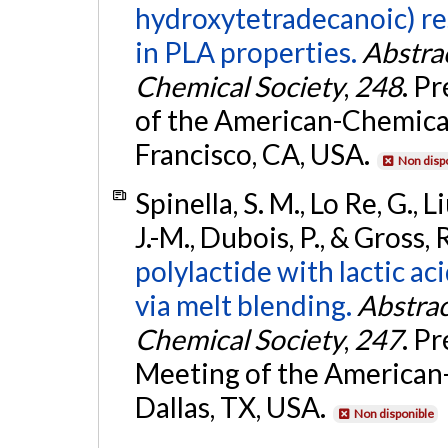
hydroxytetradecanoic) re
in PLA properties.
Abstra
Chemical Society
,
248
. P
of the American-Chemical
Francisco, CA, USA.
Non disp
Spinella, S. M., Lo Re, G., L
J.-M., Dubois, P., & Gross, 
polylactide with lactic ac
via melt blending.
Abstrac
Chemical Society
,
247
. P
Meeting of the American
Dallas, TX, USA.
Non disponible