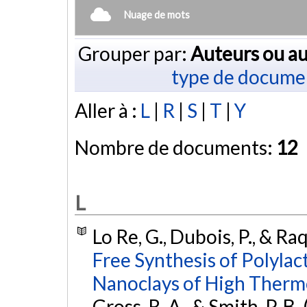
Nuage de mots
Grouper par:
Auteurs ou au
type de docume
Aller à :
L
|
R
|
S
|
T
|
Y
Nombre de documents:
12
L
Lo Re, G., Dubois, P., & Ra
Free Synthesis of Polyla
Nanoclays of High Thermo
Gross, R. A., & Smith, P. B. 