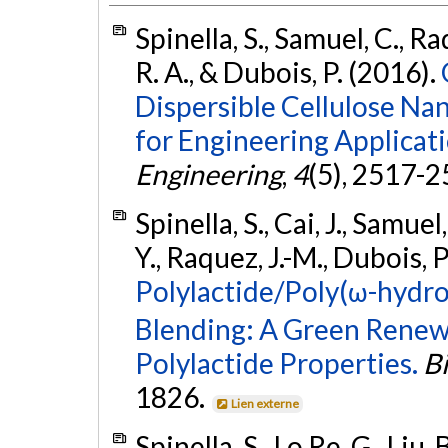
Spinella, S., Samuel, C., Ra
R. A., & Dubois, P. (2016).
Dispersible Cellulose Nan
for Engineering Applicati
Engineering
,
4
(5), 2517-
Spinella, S., Cai, J., Samuel
Y., Raquez, J.-M., Dubois, P
Polylactide/Poly(ω-hydro
Blending: A Green Renew
Polylactide Properties.
B
1826.
Lien externe
Spinella, S., Lo Re, G., Liu, 