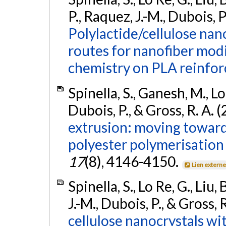
P., Raquez, J.-M., Dubois, P
Polylactide/cellulose nan
routes for nanofiber modi
chemistry on PLA reinfo
Spinella, S., Ganesh, M., Lo
Dubois, P., & Gross, R. A. 
extrusion: moving towar
polyester polymerisation
17
(8), 4146-4150.
Lien extern
Spinella, S., Lo Re, G., Liu,
J.-M., Dubois, P., & Gross, 
cellulose nanocrystals wit