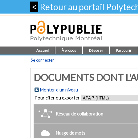
<
Retour au portail Polyte
Accueil
À propos
Déposer
Parcourir
Se connecter
DOCUMENTS DONT L'AU
Monter d'un niveau
Pour citer ou exporter
Réseau de collaboration
Nuage de mots