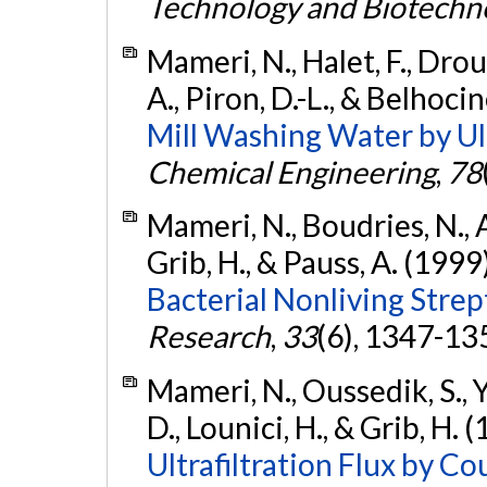
Technology and Biotechn
Mameri, N., Halet, F., Droui
A., Piron, D.-L., & Belhoci
Mill Washing Water by Ult
Chemical Engineering
,
78
Mameri, N., Boudries, N., A
Grib, H., & Pauss, A. (1999
Bacterial Nonliving Stre
Research
,
33
(6), 1347-13
Mameri, N., Oussedik, S., Y
D., Lounici, H., & Grib, H. 
Ultrafiltration Flux by C