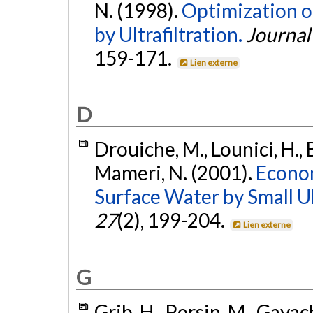
N. (1998).
Optimization o
by Ultrafiltration.
Journal
159-171.
Lien externe
D
Drouiche, M., Lounici, H., B
Mameri, N. (2001).
Econom
Surface Water by Small Ult
27
(2), 199-204.
Lien externe
G
Grib, H., Persin, M., Gavach