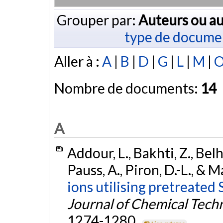
Grouper par:
Auteurs ou au
type de docume
Aller à :
A
|
B
|
D
|
G
|
L
|
M
|
Nombre de documents:
14
A
Addour, L., Bakhti, Z., Belh
Pauss, A., Piron, D.-L., & 
ions utilising pretreate
Journal of Chemical Tech
1274-1280.