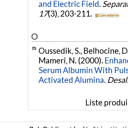
and Electric Field.
Separat
17
(3), 203-211.
Lien externe
O
Oussedik, S., Belhocine, D.,
Mameri, N. (2000).
Enhanc
Serum Albumin With Pulse
Activated Alumina.
Desal
Liste produ