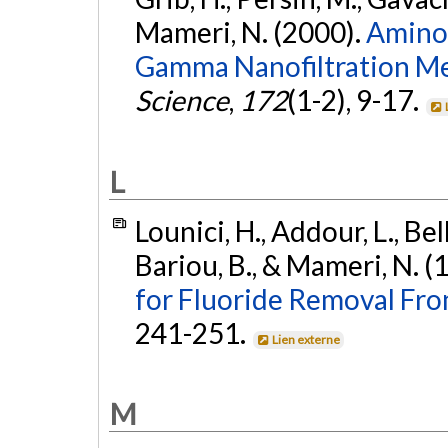
Mameri, N. (2000).
Amino 
Gamma Nanofiltration M
Science
,
172
(1-2), 9-17.
L
Lounici, H., Addour, L., Belh
Bariou, B., & Mameri, N. (
for Fluoride Removal Fr
241-251.
Lien externe
M