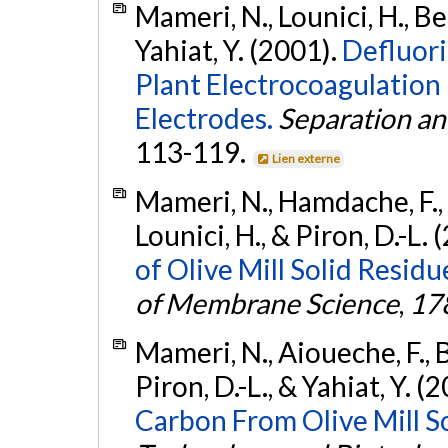
Mameri, N., Lounici, H., Bel
Yahiat, Y. (2001).
Defluori
Plant Electrocoagulation
Electrodes.
Separation an
113-119.
Lien externe
Mameri, N., Hamdache, F., A
Lounici, H., & Piron, D.-L. 
of Olive Mill Solid Resid
of Membrane Science
,
17
Mameri, N., Aioueche, F., Be
Piron, D.-L., & Yahiat, Y. (
Carbon From Olive Mill So