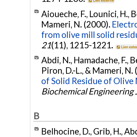
Lien externe
Aioueche, F., Lounici, H., B
Mameri, N. (2000).
Electr
from olive mill solid resid
21
(11), 1215-1221.
Lien exte
Abdi, N., Hamadache, F., Bel
Piron, D.-L., & Mameri, N.
of Solid Residue of Olive 
Biochemical Engineering 
B
Belhocine, D., Grib, H., A