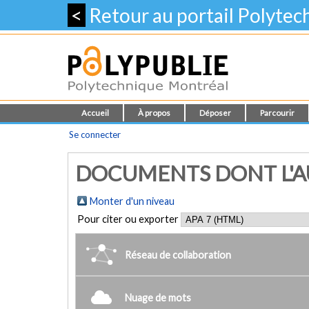
<
Retour au portail Polyte
Accueil
À propos
Déposer
Parcourir
Se connecter
DOCUMENTS DONT L'AUT
Monter d'un niveau
Pour citer ou exporter
Réseau de collaboration
Nuage de mots