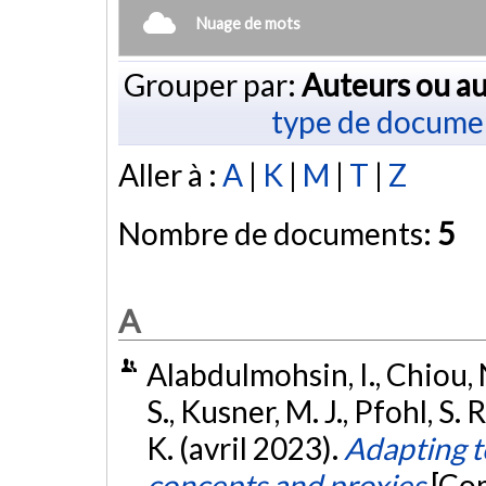
Nuage de mots
Grouper par:
Auteurs ou au
type de docume
Aller à :
A
|
K
|
M
|
T
|
Z
Nombre de documents:
5
A
Alabdulmohsin, I., Chiou, 
S., Kusner, M. J., Pfohl, S. 
K. (avril 2023).
Adapting t
concepts and proxies
[Co