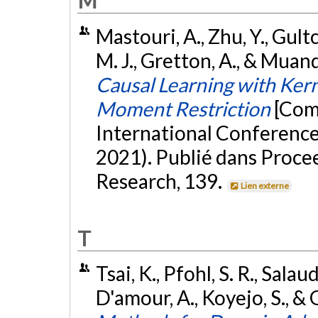
M
Mastouri, A., Zhu, Y., Gultch
M. J., Gretton, A., & Muand
Causal Learning with Ker
Moment Restriction
[Com
International Conferenc
2021). Publié dans Proce
Research, 139.
Lien externe
T
Tsai, K., Pfohl, S. R., Salau
D'amour, A., Koyejo, S., &