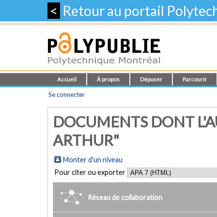
<
Retour au portail Polyte
Accueil
À propos
Déposer
Parcourir
Se connecter
DOCUMENTS DONT L'A
ARTHUR"
Monter d'un niveau
Pour citer ou exporter
Réseau de collaboration