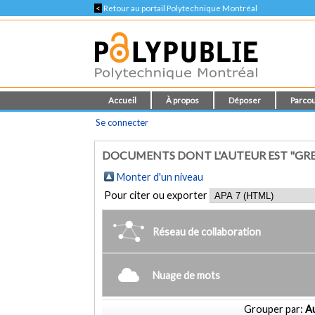
<
Retour au portail Polytechnique Montréal
Accueil
À propos
Déposer
Parcou
Se connecter
DOCUMENTS DONT L'AUTEUR EST "GRE
Monter d'un niveau
Pour citer ou exporter
Réseau de collaboration
Nuage de mots
Grouper par:
Au