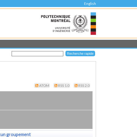
English
ATOM
RSS 1.0
RSS 2.0
cun groupement