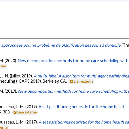
approchées pour le problème de planification des soins à domicile
[Th
-M. (2020).
New decomposition methods for home care scheduling with p
erne
. N. (juillet 2019).
A multi-label A algorithm for multi-agent pathfindin
eduling (ICAPS 2019), Berkeley, CA.
Lien externe
-M. (2019).
New decomposition methods for home care scheduling with p
Rousseau, L.-M. (2019).
A set partitioning heuristic for the home health 
95-303.
Lien externe
Rousseau, L.-M. (2017).
A set partitioning heuristic for the home health 
terne