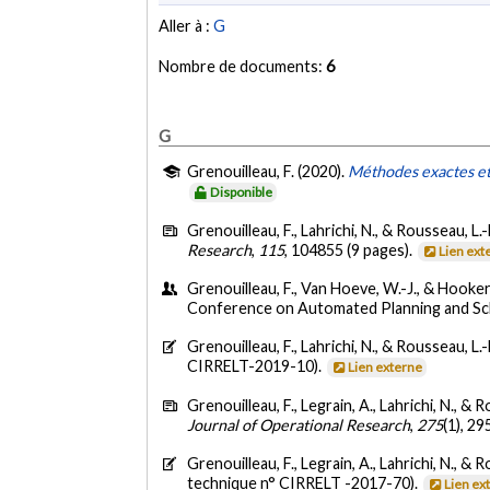
Aller à :
G
Nombre de documents:
6
G
Grenouilleau, F. (2020).
Méthodes exactes et 
Disponible
Grenouilleau, F., Lahrichi, N., & Rousseau, L.
Research
,
115
, 104855 (9 pages).
Lien ext
Grenouilleau, F., Van Hoeve, W.-J., & Hooker, J
Conference on Automated Planning and Sch
Grenouilleau, F., Lahrichi, N., & Rousseau, L.
CIRRELT-2019-10).
Lien externe
Grenouilleau, F., Legrain, A., Lahrichi, N., & 
Journal of Operational Research
,
275
(1), 2
Grenouilleau, F., Legrain, A., Lahrichi, N., & 
technique n° CIRRELT -2017-70).
Lien ex