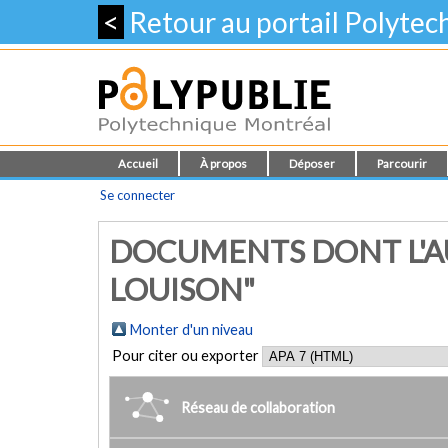
<
Retour au portail Polyte
Accueil
À propos
Déposer
Parcourir
Se connecter
DOCUMENTS DONT L'AU
LOUISON"
Monter d'un niveau
Pour citer ou exporter
Réseau de collaboration