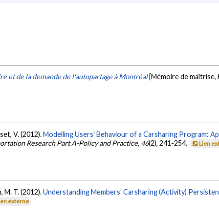
fre et de la demande de l'autopartage à Montréal
[Mémoire de maîtrise,
sset, V. (2012).
Modelling Users' Behaviour of a Carsharing Program: App
ortation Research Part A-Policy and Practice
,
46
(2), 241-254.
Lien ex
m, M. T. (2012).
Understanding Members' Carsharing (Activity) Persiste
ien externe