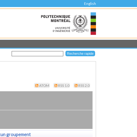
English
ATOM
RSS 1.0
RSS 2.0
cun groupement