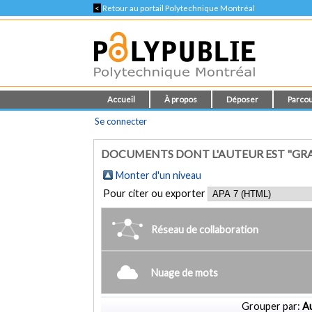
<
Retour au portail Polytechnique Montréal
Accueil
À propos
Déposer
Parcou
Se connecter
DOCUMENTS DONT L'AUTEUR EST "GRA
Monter d'un niveau
Pour citer ou exporter
Réseau de collaboration
Nuage de mots
Grouper par:
Au