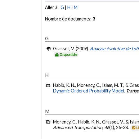
Aller à :
G
|
H
|
M
Nombre de documents:
3
G
Grasset, V. (2009).
Analyse évolutive de l'of
Disponible
H
Habib, K. N., Morency, C., Islam, M. T., & Gra
Dynamic Ordered Probability Model.
Transp
M
Morency, C., Habib, K. N., Grasset, V., & Isla
Advanced Transportation
,
46
(1), 26-38.
L