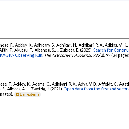
ese, F., Ackley, K., Adhicary, S., Adhikari, N., Adhikari, R. X., Adkins, V.
 Ajith, P., Akutsu, T., Albanesi, S., ... Zubieta, E. (2025).
Search for Contin
go-KAGRA Observing Run.
The Astrophysical Journal
,
983
(2), 99 (34 pages
se, F., Ackley, K., Adams, C., Adhikari, R. X., Adya, V. B., Affeldt, C., Ag
G. S., Allocca, A., ... Zweizig, J. (2021).
Open data from the first and seco
 pages).
Lien externe