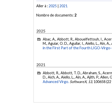
Aller à :
2025
|
2021
Nombre de documents:
2
2025
Abac, A., Abbott, R., Abouelfettouh, I., Acern
M., Aguiar, O. D., Aguilar, I., Aiello, L., Ain, A.,
in the First Part of the Fourth LIGO-Vir
2021
Abbott, R., Abbott, T. D., Abraham, S., Acerne
D., Aich, A., Aiello, L., Ain, A., Ajith, P., Allen, 
Advanced Virgo.
SoftwareX
,
13
, 100658 (22