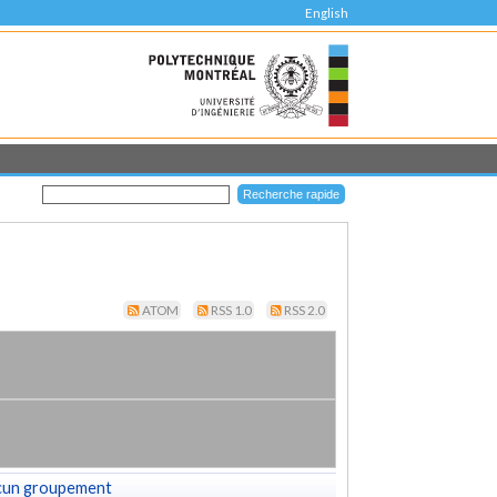
English
ATOM
RSS 1.0
RSS 2.0
cun groupement