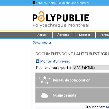
<
Retour au portail Polytechnique Montréal
Accueil
À propos
Déposer
Parcou
Se connecter
DOCUMENTS DONT L'AUTEUR EST "GRA
Monter d'un niveau
Pour citer ou exporter
Réseau de collaboration
Nuage de mots
Grouper par:
Au