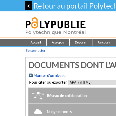
<
Retour au portail Polyte
Accueil
À propos
Déposer
Parcourir
Se connecter
DOCUMENTS DONT L'AU
Monter d'un niveau
Pour citer ou exporter
Réseau de collaboration
Nuage de mots