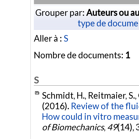
Grouper par:
Auteurs ou au
type de docume
Aller à :
S
Nombre de documents:
1
S
Schmidt, H., Reitmaier, S., 
(2016).
Review of the flui
How could in vitro measur
of Biomechanics
,
49
(14),