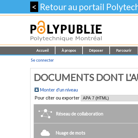
<
Retour au portail Polyte
Accueil
À propos
Déposer
Parcourir
Se connecter
DOCUMENTS DONT L'AU
Monter d'un niveau
Pour citer ou exporter
Réseau de collaboration
Nuage de mots