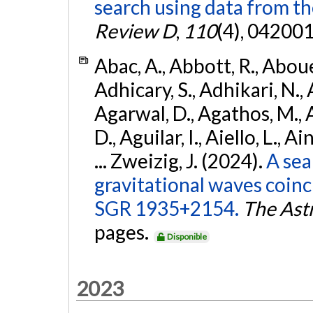
search using data from 
Review D
,
110
(4), 042001
Abac, A., Abbott, R., Abouel
Adhicary, S., Adhikari, N., 
Agarwal, D., Agathos, M.,
D., Aguilar, I., Aiello, L., Ai
... Zweizig, J. (2024).
A sea
gravitational waves coinc
SGR 1935+2154.
The Ast
pages.
Disponible
2023