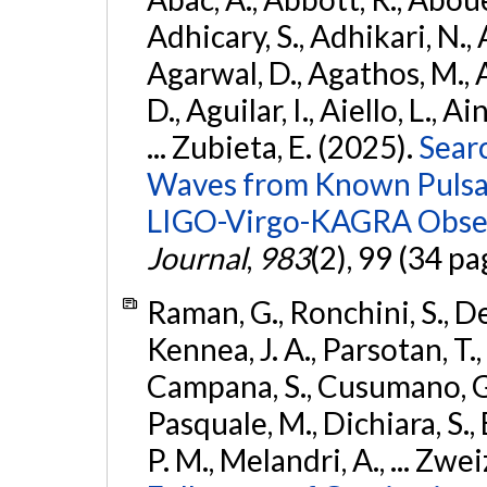
Adhicary, S., Adhikari, N., 
Agarwal, D., Agathos, M.,
D., Aguilar, I., Aiello, L., Ai
... Zubieta, E. (2025).
Sear
Waves from Known Pulsars
LIGO-Virgo-KAGRA Obser
Journal
,
983
(2), 99 (34 pa
Raman, G., Ronchini, S., D
Kennea, J. A., Parsotan, T.,
Campana, S., Cusumano, G., 
Pasquale, M., Dichiara, S.,
P. M., Melandri, A., ... Zwei