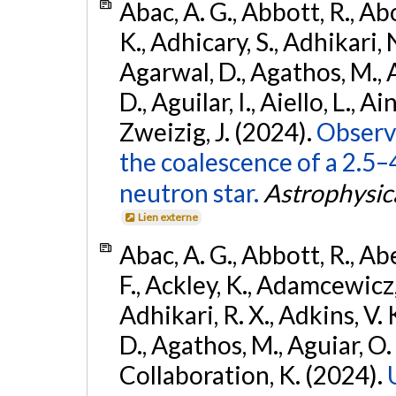
Abac, A. G., Abbott, R., Ab
K., Adhicary, S., Adhikari, N
Agarwal, D., Agathos, M.,
D., Aguilar, I., Aiello, L., Ain
Zweizig, J. (2024).
Observa
the coalescence of a 2.5
neutron star.
Astrophysica
Lien externe
Abac, A. G., Abbott, R., Ab
F., Ackley, K., Adamcewicz, 
Adhikari, R. X., Adkins, V. 
D., Agathos, M., Aguiar, O. D.,
Collaboration, K. (2024).