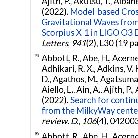
Ajith, P., Akutsu, T., Albanesi
(2022).
Model-based Cross
Gravitational Waves fro
Scorpius X-1 in LIGO O3 
Letters
,
941
(2), L30 (19 p
Abbott, R., Abe, H., Acernes
Adhikari, R. X., Adkins, V. 
D., Agathos, M., Agatsuma, 
Aiello, L., Ain, A., Ajith, P.,
(2022).
Search for contin
from the MilkyWay center
review. D.
,
106
(4), 04200
Abbott, R., Abe, H., Acernes