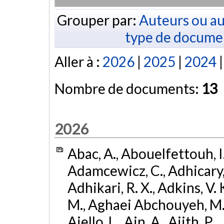
Grouper par:
Auteurs ou au
type de docume
Aller à :
2026
|
2025
|
2024
Nombre de documents:
13
2026
Abac, A., Abouelfettouh, I.,
Adamcewicz, C., Adhicary, S
Adhikari, R. X., Adkins, V. 
M., Aghaei Abchouyeh, M.,
Aiello, L., Ain, A., Ajith, P.,