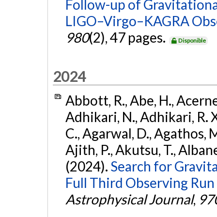
Follow-up of Gravitationa
LIGO–Virgo–KAGRA Obse
980
(2), 47 pages.
Disponible
2024
Abbott, R., Abe, H., Acernes
Adhikari, N., Adhikari, R. X.
C., Agarwal, D., Agathos, M.,
Ajith, P., Akutsu, T., Albanesi
(2024).
Search for Gravita
Full Third Observing Run
Astrophysical Journal
,
97