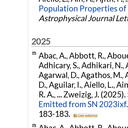
Population Properties of
Astrophysical Journal Let
2025
Abac, A., Abbott, R., Abouel
Adhicary, S., Adhikari, N., 
Agarwal, D., Agathos, M.,
D., Aguilar, I., Aiello, L., Ai
R. A., ... Zweizig, J. (2025).
Emitted from SN 2023ixf.
183-183.
Lien externe
Abac, A., Abbott, R., Abouel