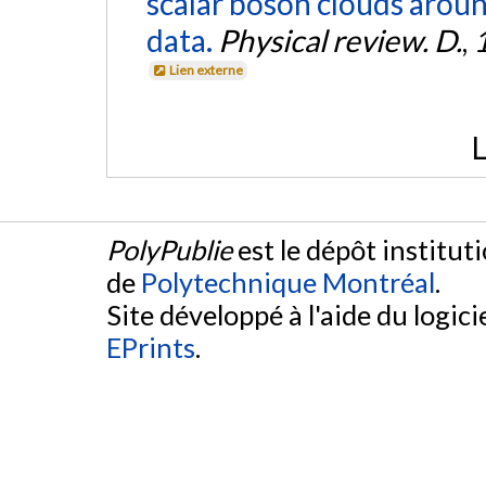
scalar boson clouds aroun
data.
Physical review. D.
,
Lien externe
L
PolyPublie
est le dépôt institut
de
Polytechnique Montréal
.
Site développé à l'aide du logicie
EPrints
.