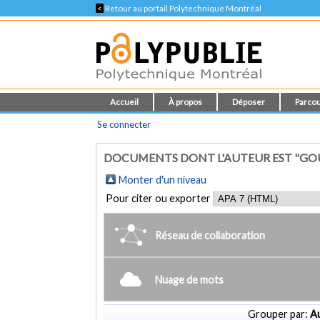
<
Retour au portail Polytechnique Montréal
Accueil
À propos
Déposer
Parcou
Se connecter
DOCUMENTS DONT L'AUTEUR EST "GOU
Monter d'un niveau
Pour citer ou exporter
Réseau de collaboration
Nuage de mots
Grouper par:
Au