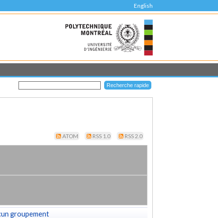
English
ATOM
RSS 1.0
RSS 2.0
cun groupement