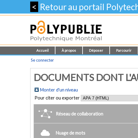
<
Retour au portail Polyte
Accueil
À propos
Déposer
Parcourir
Se connecter
DOCUMENTS DONT L'AUT
Monter d'un niveau
Pour citer ou exporter
Réseau de collaboration
Nuage de mots