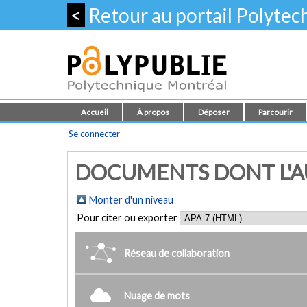
<
Retour au portail Polyte
Accueil
À propos
Déposer
Parcourir
Se connecter
DOCUMENTS DONT L'AUT
Monter d'un niveau
Pour citer ou exporter
Réseau de collaboration
Nuage de mots