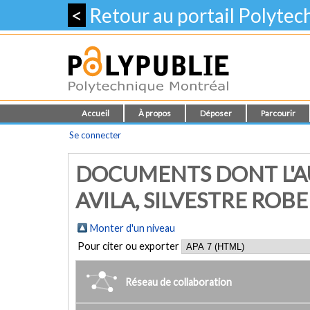
<
Retour au portail Polyte
Accueil
À propos
Déposer
Parcourir
Se connecter
DOCUMENTS DONT L'A
AVILA, SILVESTRE ROB
Monter d'un niveau
Pour citer ou exporter
Réseau de collaboration