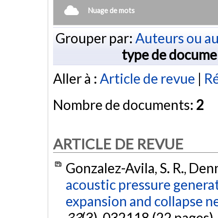
Nuage de mots
Grouper par:
Auteurs ou au
type de docume
Aller à :
Article de revue
|
R
Nombre de documents:
2
ARTICLE DE REVUE
Gonzalez-Avila, S. R., Denn
acoustic pressure generat
expansion and collapse nea
33
(3), 032118 (22 pages)