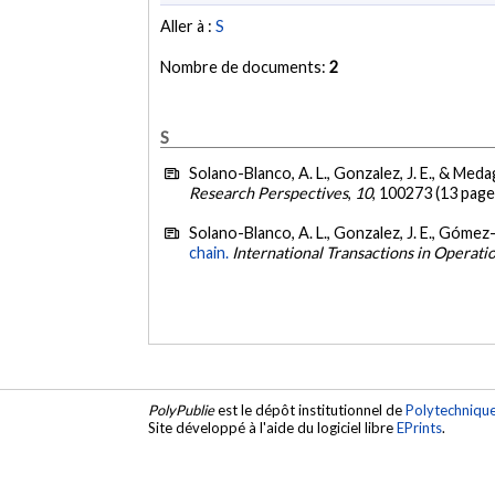
Aller à :
S
Nombre de documents:
2
S
Solano-Blanco, A. L., Gonzalez, J. E., & Medagl
Research Perspectives
,
10
, 100273 (13 page
Solano-Blanco, A. L., Gonzalez, J. E., Gómez-
chain.
International Transactions in Operati
PolyPublie
est le dépôt institutionnel de
Polytechniqu
Site développé à l'aide du logiciel libre
EPrints
.