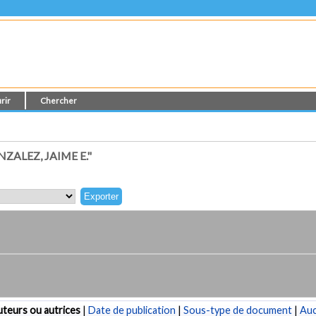
rir
Chercher
ALEZ, JAIME E."
teurs ou autrices
|
Date de publication
|
Sous-type de document
|
Au