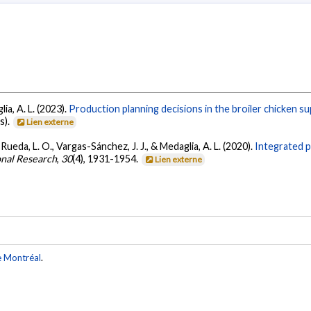
ia, A. L. (2023).
Production planning decisions in the broiler chicken su
s).
Lien externe
Rueda, L. O., Vargas-Sánchez, J. J., & Medaglia, A. L. (2020).
Integrated p
onal Research
,
30
(4), 1931-1954.
Lien externe
e Montréal
.