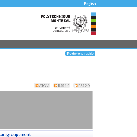
English
ATOM
RSS 1.0
RSS 2.0
cun groupement