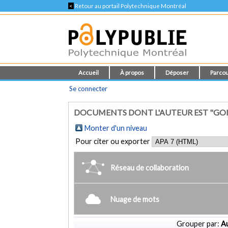
<
Retour au portail Polytechnique Montréal
Accueil
À propos
Déposer
Parcou
Se connecter
DOCUMENTS DONT L'AUTEUR EST "GONZ
Monter d'un niveau
Pour citer ou exporter
Réseau de collaboration
Nuage de mots
Grouper par:
Au