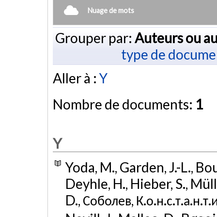
Nuage de mots
Grouper par:
Auteurs ou au
type de docume
Aller à :
Y
Nombre de documents:
1
Y
Yoda, M., Garden, J.-L., Bo
Deyhle, H., Hieber, S., Mül
D., Соболев, К.о.н.с.т.а.н.т.