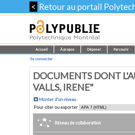
<
Retour au portail Polyte
Accueil
À propos
Déposer
Parcourir
Se connecter
DOCUMENTS DONT L'A
VALLS, IRENE"
Monter d'un niveau
Pour citer ou exporter
Réseau de collaboration