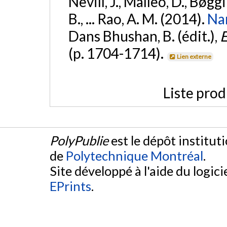
Nevill, J., Malleo, D., Bøgg
B., ... Rao, A. M. (2014).
Nan
Dans Bhushan, B. (édit.),
E
(p. 1704-1714).
Lien externe
Liste prod
PolyPublie
est le dépôt institut
de
Polytechnique Montréal
.
Site développé à l'aide du logicie
EPrints
.