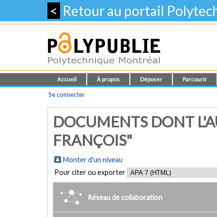
<
Retour au portail Polyte
Accueil
À propos
Déposer
Parcourir
Se connecter
DOCUMENTS DONT L'AU
FRANÇOIS"
Monter d'un niveau
Pour citer ou exporter
Réseau de collaboration