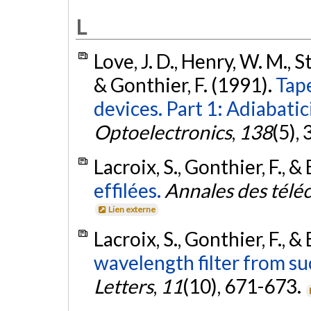
L
Love, J. D., Henry, W. M., St
& Gonthier, F. (1991).
Tap
devices. Part 1: Adiabatici
Optoelectronics
,
138
(5),
Lacroix, S., Gonthier, F., &
effilées.
Annales des tél
Lien externe
Lacroix, S., Gonthier, F., &
wavelength filter from su
Letters
,
11
(10), 671-673.