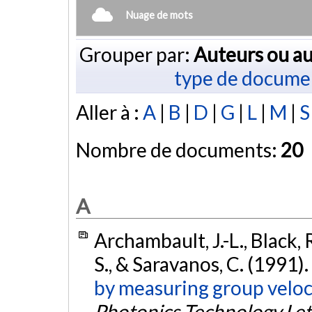
Nuage de mots
Grouper par:
Auteurs ou au
type de docume
Aller à :
A
|
B
|
D
|
G
|
L
|
M
|
S
Nombre de documents:
20
A
Archambault, J.-L., Black, R.
S., & Saravanos, C. (1991).
by measuring group veloc
Photonics Technology Let