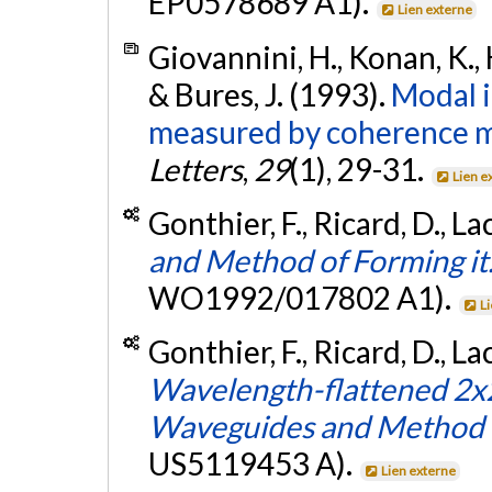
EP0578689 A1).
Lien externe
Giovannini, H., Konan, K., Hu
& Bures, J. (1993).
Modal i
measured by coherence m
Letters
,
29
(1), 29-31.
Lien e
Gonthier, F., Ricard, D., La
and Method of Forming it
WO1992/017802 A1).
L
Gonthier, F., Ricard, D., Lac
Wavelength-flattened 2x2 
Waveguides and Method 
US5119453 A).
Lien externe