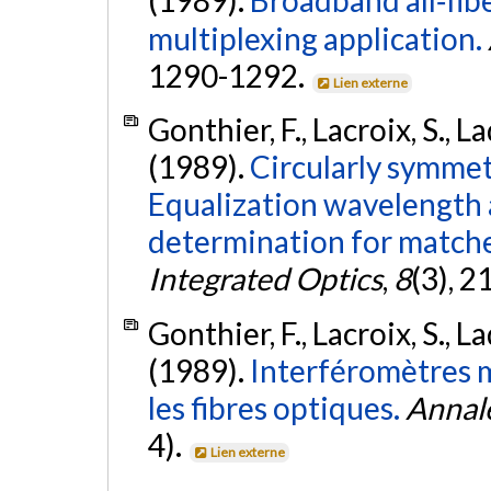
multiplexing application.
1290-1292.
Lien externe
Gonthier, F., Lacroix, S., La
(1989).
Circularly symmet
Equalization wavelength 
determination for matche
Integrated Optics
,
8
(3), 
Gonthier, F., Lacroix, S., La
(1989).
Interféromètres m
les fibres optiques.
Annal
4).
Lien externe