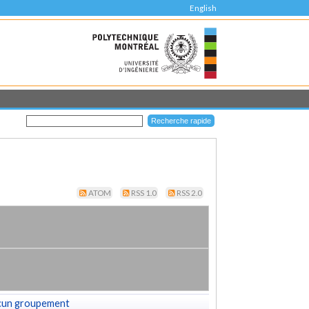
English
ATOM
RSS 1.0
RSS 2.0
cun groupement