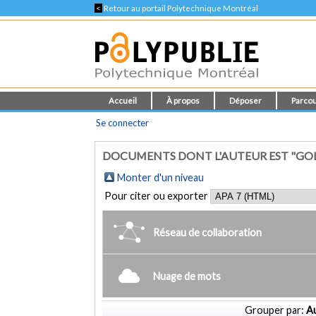
<
Retour au portail Polytechnique Montréal
Accueil
À propos
Déposer
Parcou
Se connecter
DOCUMENTS DONT L'AUTEUR EST "GO
Monter d'un niveau
Pour citer ou exporter
Réseau de collaboration
Nuage de mots
Grouper par:
Au