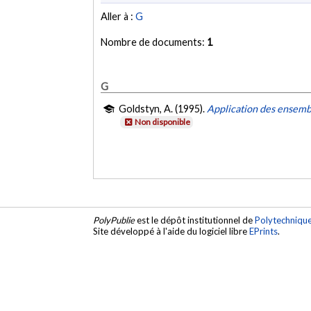
Aller à :
G
Nombre de documents:
1
G
Goldstyn, A. (1995).
Application des ensembl
Non disponible
PolyPublie
est le dépôt institutionnel de
Polytechniqu
Site développé à l'aide du logiciel libre
EPrints
.