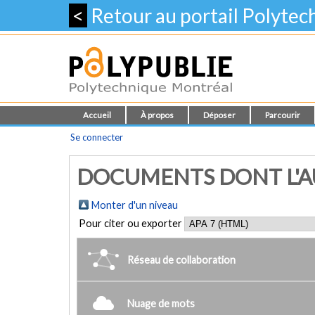
<
Retour au portail Polyte
Accueil
À propos
Déposer
Parcourir
Se connecter
DOCUMENTS DONT L'AU
Monter d'un niveau
Pour citer ou exporter
Réseau de collaboration
Nuage de mots