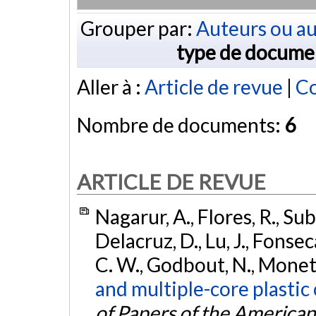
Grouper par:
Auteurs ou au
type de docume
Aller à :
Article de revue
|
Co
Nombre de documents:
6
ARTICLE DE REVUE
Nagarur, A., Flores, R., S
Delacruz, D., Lu, J., Fonsec
C. W., Godbout, N., Monette
and multiple-core plastic 
of Papers of the America