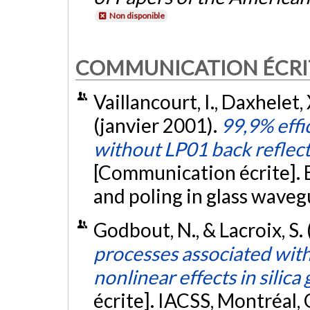
Non disponible
COMMUNICATION ÉCRI
Vaillancourt, I., Daxhelet, 
(janvier 2001).
99,9% eff
without LP01 back reflecti
[Communication écrite]. B
and poling in glass wavegu
Godbout, N., & Lacroix, S.
processes associated wit
nonlinear effects in silica 
écrite]. IACSS, Montréal,