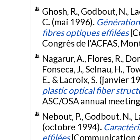
Ghosh, R., Godbout, N., Lac
C. (mai 1996).
Génération
fibres optiques effilées
[C
Congrès de l'ACFAS, Mon
Nagarur, A., Flores, R., Domi
Fonseca, J., Selnau, H., T
E., & Lacroix, S. (janvier 1
plastic optical fiber struc
ASC/OSA annual meeting,
Nebout, P., Godbout, N., La
(octobre 1994).
Caractéri
effilées
[Communication éc