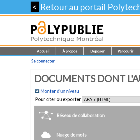
<
Retour au portail Polyte
Accueil
À propos
Déposer
Parcourir
Se connecter
DOCUMENTS DONT L'AU
Monter d'un niveau
Pour citer ou exporter
Réseau de collaboration
Nuage de mots