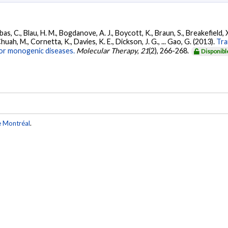
bas, C., Blau, H. M., Bogdanove, A. J., Boycott, K., Braun, S., Breakefield,
huah, M., Cornetta, K., Davies, K. E., Dickson, J. G., ... Gao, G. (2013).
Tra
for monogenic diseases.
Molecular Therapy
,
21
(2), 266-268.
Disponibl
e Montréal
.