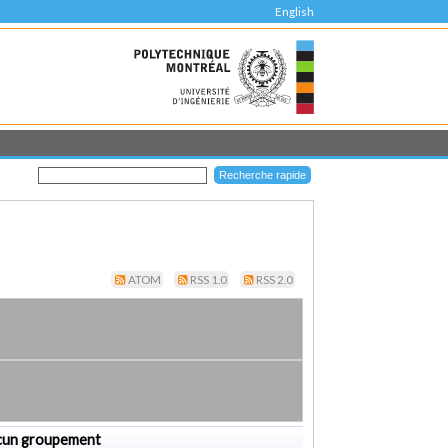
English
ATOM
RSS 1.0
RSS 2.0
cun groupement