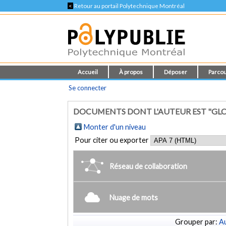
<
Retour au portail Polytechnique Montréal
Accueil
À propos
Déposer
Parcou
Se connecter
DOCUMENTS DONT L'AUTEUR EST "GLO
Monter d'un niveau
Pour citer ou exporter
Réseau de collaboration
Nuage de mots
Grouper par:
Au