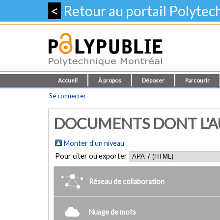
<
Retour au portail Polyte
Accueil
À propos
Déposer
Parcourir
Se connecter
DOCUMENTS DONT L'AUT
Monter d'un niveau
Pour citer ou exporter
Réseau de collaboration
Nuage de mots