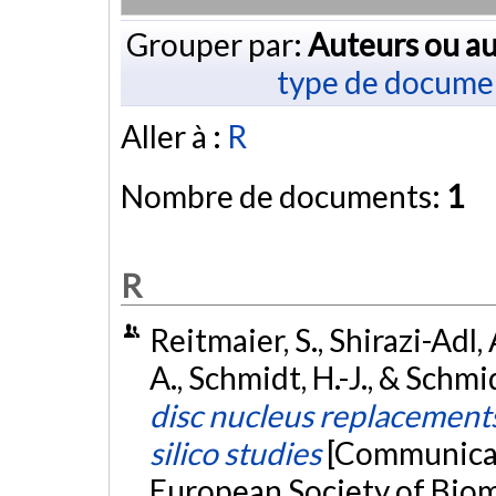
Grouper par:
Auteurs ou au
type de docume
Aller à :
R
Nombre de documents:
1
R
Reitmaier, S., Shirazi-Adl, 
A., Schmidt, H.-J., & Schmid
disc nucleus replacement
silico studies
[Communicat
European Society of Biom