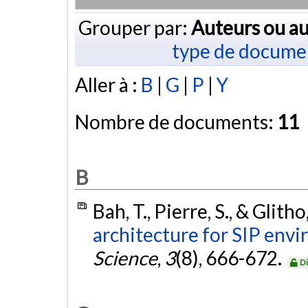
Grouper par:
Auteurs ou au
type de docume
Aller à :
B
|
G
|
P
|
Y
Nombre de documents:
11
B
Bah, T., Pierre, S., & Glitho
architecture for SIP env
Science
,
3
(8), 666-672.
Di