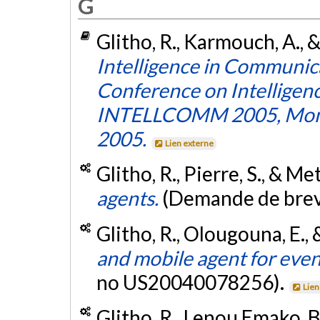
G
Glitho, R., Karmouch, A., & 
Intelligence in Communica
Conference on Intelligen
INTELLCOMM 2005, Montr
2005.
Lien externe
Glitho, R., Pierre, S., & Me
agents.
(Demande de bre
Glitho, R., Olougouna, E., 
and mobile agent for even
no US20040078256).
Lien
Glitho, R., Lenou Emako, B.