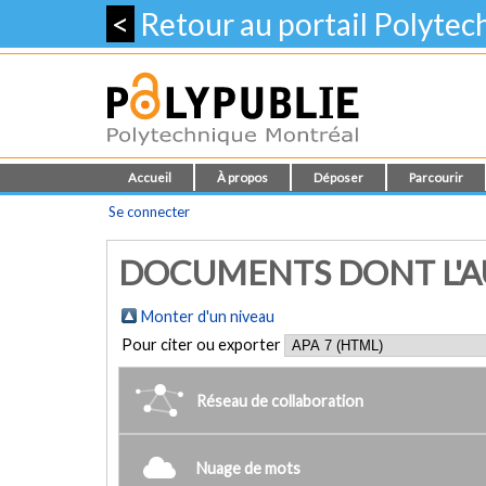
<
Retour au portail Polyte
Accueil
À propos
Déposer
Parcourir
Se connecter
DOCUMENTS DONT L'AU
Monter d'un niveau
Pour citer ou exporter
Réseau de collaboration
Nuage de mots