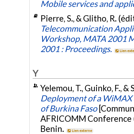
Mobile services and appli
Pierre, S., & Glitho, R. (éd
Telecommunication Applica
Workshop, MATA 2001 Mo
2001 : Proceedings.
Lien ext
Y
Yelemou, T., Guinko, F., &
Deployment of a WiMAX S
of Burkina Faso
[Communic
AFRICOMM Conference 
Benin.
Lien externe