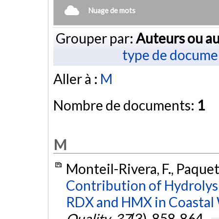
Nuage de mots
Grouper par:
Auteurs ou au
type de docume
Aller à :
M
Nombre de documents:
1
M
Monteil-Rivera, F., Paquet,
Contribution of Hydrolysi
RDX and HMX in Coastal 
Quality
,
37
(3), 858-864.