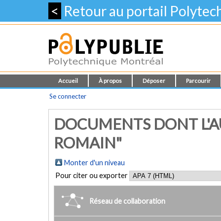
<
Retour au portail Polyte
Accueil
À propos
Déposer
Parcourir
Se connecter
DOCUMENTS DONT L'AU
ROMAIN"
Monter d'un niveau
Pour citer ou exporter
Réseau de collaboration