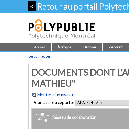
<
Retour au portail Polyte
Accueil
À propos
Déposer
Parcourir
Se connecter
DOCUMENTS DONT L'AU
MATHIEU"
Monter d'un niveau
Pour citer ou exporter
Réseau de collaboration