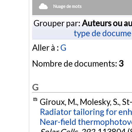
Nuage de mots
Grouper par:
Auteurs ou au
type de docume
Aller à :
G
Nombre de documents:
3
G
Giroux, M., Molesky, S., St-G
Radiator tailoring for e
Near-field thermophotovo
Solar Cells
,
292
, 113804 (