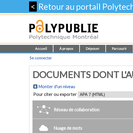
<
Retour au portail Polyte
Accueil
À propos
Déposer
Parcourir
Se connecter
DOCUMENTS DONT L'AUT
Monter d'un niveau
Pour citer ou exporter
Réseau de collaboration
Nuage de mots