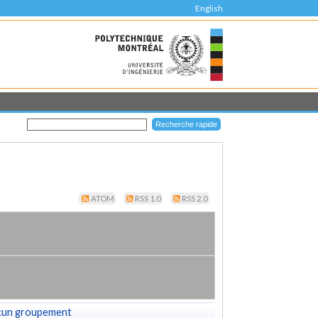
English
ATOM
RSS 1.0
RSS 2.0
cun groupement