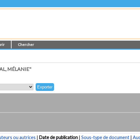
rir
Chercher
L, MÉLANIE"
teurs ou autrices
|
Date de publication
|
Sous-type de document
|
Au