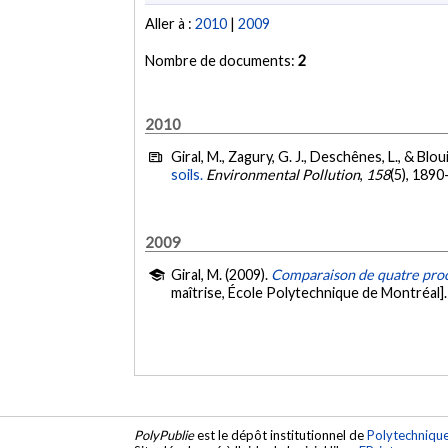
Aller à :
2010
|
2009
Nombre de documents:
2
2010
Giral, M., Zagury, G. J., Deschênes, L., & Bloui
soils.
Environmental Pollution
,
158
(5), 189
2009
Giral, M. (2009).
Comparaison de quatre procé
maîtrise, École Polytechnique de Montréal]
PolyPublie
est le dépôt institutionnel de
Polytechniqu