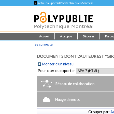
<
Retour au portail Polytechnique Montréal
Accueil
À propos
Déposer
Parcou
Se connecter
DOCUMENTS DONT L'AUTEUR EST "GIRA
Monter d'un niveau
Pour citer ou exporter
Réseau de collaboration
Nuage de mots
Grouper par:
Au