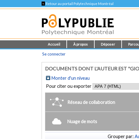
<
Retour au portail Polytechnique Montréal
Accueil
À propos
Déposer
Parcou
Se connecter
DOCUMENTS DONT L'AUTEUR EST "GI
Monter d'un niveau
Pour citer ou exporter
Réseau de collaboration
Nuage de mots
Grouper par:
Au