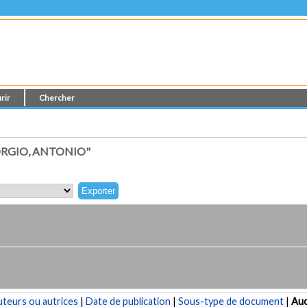
rir
Chercher
ORGIO, ANTONIO"
teurs ou autrices
|
Date de publication
|
Sous-type de document
|
Au