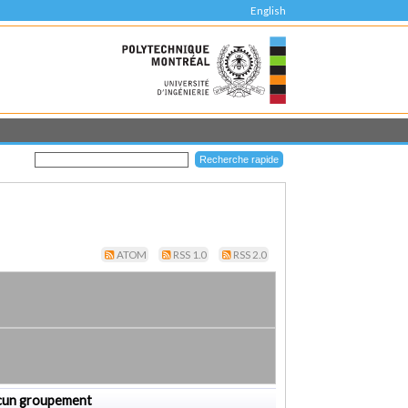
English
ATOM
RSS 1.0
RSS 2.0
cun groupement