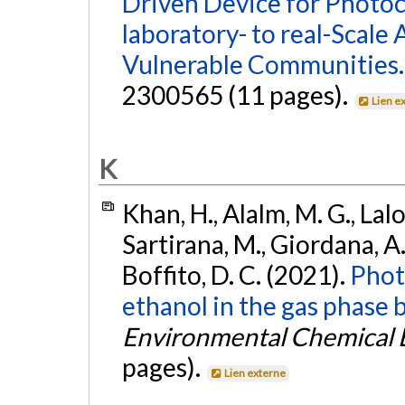
Driven Device for Photoc
laboratory- to real-Scale 
Vulnerable Communities.
2300565 (11 pages).
Lien e
K
Khan, H., Alalm, M. G., Lal
Sartirana, M., Giordana, A.,
Boffito, D. C. (2021).
Phot
ethanol in the gas phase 
Environmental Chemical 
pages).
Lien externe