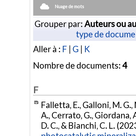
Nuage de mots
Grouper par:
Auteurs ou au
type de docume
Aller à :
F
|
G
|
K
Nombre de documents:
4
F
Falletta, E., Galloni, M. G.,
A., Cerrato, G., Giordana, A
D. C., & Bianchi, C. L. (202
photocatalytic mineraliz