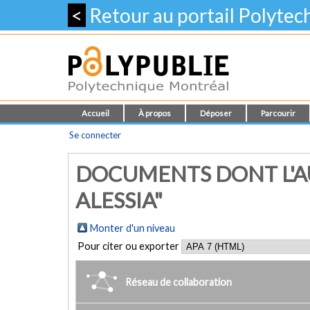
<
Retour au portail Polyte
Accueil
À propos
Déposer
Parcourir
Se connecter
DOCUMENTS DONT L'A
ALESSIA"
Monter d'un niveau
Pour citer ou exporter
Réseau de collaboration