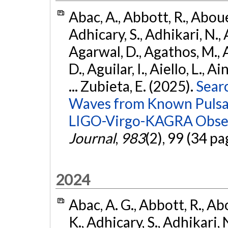
Abac, A., Abbott, R., Abouel
Adhicary, S., Adhikari, N., 
Agarwal, D., Agathos, M.,
D., Aguilar, I., Aiello, L., Ai
... Zubieta, E. (2025).
Sear
Waves from Known Pulsars
LIGO-Virgo-KAGRA Obser
Journal
,
983
(2), 99 (34 pa
2024
Abac, A. G., Abbott, R., Ab
K., Adhicary, S., Adhikari, N