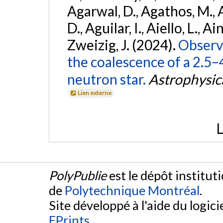
Agarwal, D., Agathos, M.,
D., Aguilar, I., Aiello, L., Ain
Zweizig, J. (2024).
Observa
the coalescence of a 2.5
neutron star.
Astrophysica
Lien externe
L
PolyPublie
est le dépôt institut
de
Polytechnique Montréal
.
Site développé à l'aide du logicie
EPrints
.