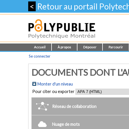
<
Retour au portail Polyte
Accueil
À propos
Déposer
Parcourir
Se connecter
DOCUMENTS DONT L'AUT
Monter d'un niveau
Pour citer ou exporter
Réseau de collaboration
Nuage de mots