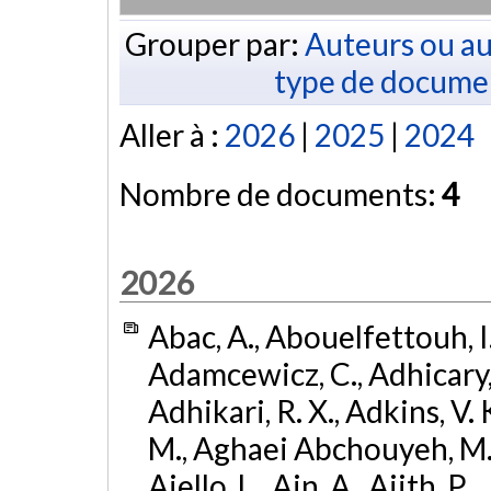
Grouper par:
Auteurs ou au
type de docume
Aller à :
2026
|
2025
|
2024
Nombre de documents:
4
2026
Abac, A., Abouelfettouh, I.,
Adamcewicz, C., Adhicary, S
Adhikari, R. X., Adkins, V. 
M., Aghaei Abchouyeh, M.,
Aiello, L., Ain, A., Ajith, P.,