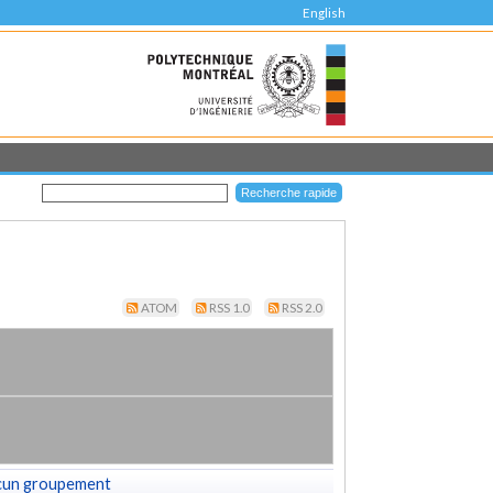
English
ATOM
RSS 1.0
RSS 2.0
cun groupement