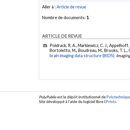
Aller à :
Article de revue
Nombre de documents:
1
ARTICLE DE REVUE
Poldrack, R. A., Markiewicz, C. J., Appelhoff, S.
Bortoletto, M., Boudreau, M., Brooks, T. L., Ca
brain imaging data structure (BIDS).
Imagin
PolyPublie
est le dépôt institutionnel de
Polytechniqu
Site développé à l'aide du logiciel libre
EPrints
.