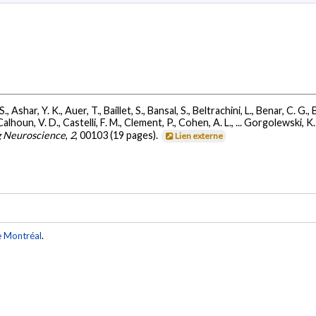
, Ashar, Y. K., Auer, T., Baillet, S., Bansal, S., Beltrachini, L., Benar, C. G.,
lhoun, V. D., Castelli, F. M., Clement, P., Cohen, A. L., ... Gorgolewski, K.
g Neuroscience
,
2
, 00103 (19 pages).
Lien externe
e Montréal
.