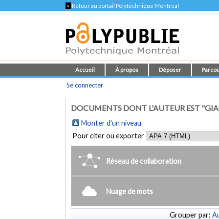
<
Retour au portail Polytechnique Montréal
Accueil
À propos
Déposer
Parcou
Se connecter
DOCUMENTS DONT L'AUTEUR EST "GIA
Monter d'un niveau
Pour citer ou exporter
Réseau de collaboration
Nuage de mots
Grouper par:
Au